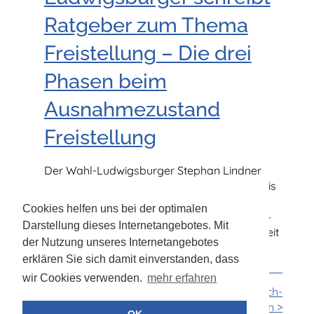
Ratgeber zum Thema
Freistellung – Die drei
Phasen beim
Ausnahmezustand
Freistellung
Der Wahl-Ludwigsburger Stephan Lindner
war Manager bei einer Supermarktkette – bis
er gekündigt wurde. Jetzt gibt er Tipps für
Cookies helfen uns bei der optimalen
alle, denen Entlassung droht. Ludwigsburg –
Darstellung dieses Internetangebotes. Mit
Daimler will laut jüngsten Meldungen weltweit
der Nutzung unseres Internetangebotes
bis
Mehr lesen
erklären Sie sich damit einverstanden, dass
wir Cookies verwenden.
mehr erfahren
Ältere Logbuch-
Beiträge ansehen >